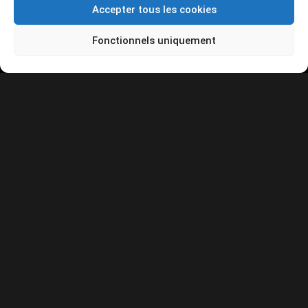
Accepter tous les cookies
Fonctionnels uniquement
PRÉC.
SUIV.
NOS SERVICES
01
PRÉPARATION MOTEUR