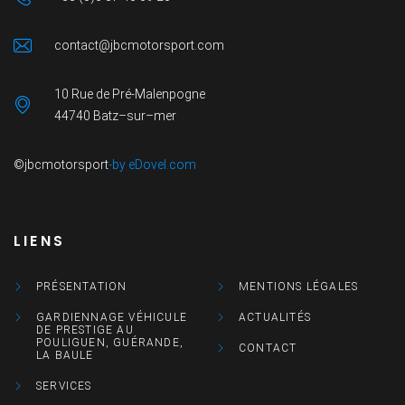
contact@jbcmotorsport.com
10 Rue de Pré-Malenpogne
44740 Batz–sur–mer
©jbcmotorsport
-by eDovel.com
LIENS
PRÉSENTATION
MENTIONS LÉGALES
GARDIENNAGE VÉHICULE
ACTUALITÉS
DE PRESTIGE AU
POULIGUEN, GUÉRANDE,
CONTACT
LA BAULE
SERVICES