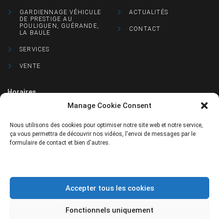
GARDIENNAGE VÉHICULE
ACTUALITÉS
DE PRESTIGE AU
POULIGUEN, GUÉRANDE,
CONTACT
LA BAULE
SERVICES
VENTE
Horaires
Manage Cookie Consent
Lun : 9h à 12h et 14h à 18h30
Nous utilisons des cookies pour optimiser notre site web et notre service,
Mar : 9h à 12h et 14h à 18h30
ça vous permettra de découvrir nos vidéos, l'envoi de messages par le
formulaire de contact et bien d'autres.
Mer : 9h à 12h et 14h à 18h30
Jeu : 9h à 12h et 14h à 18h30
Accepter tous les cookies
Ven : 9h à 12h et 14h à 18h30
Sam : 9h à 12h et sur rendez-vous
Fonctionnels uniquement