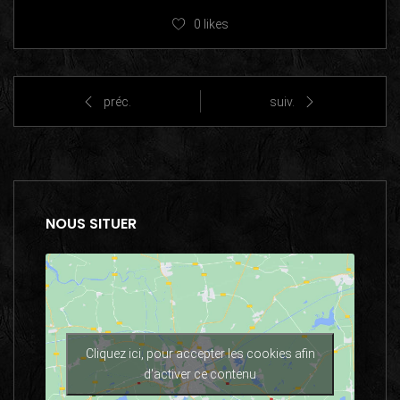
0
likes
préc.
suiv.
NOUS SITUER
Cliquez ici, pour accepter les cookies afin
d'activer ce contenu