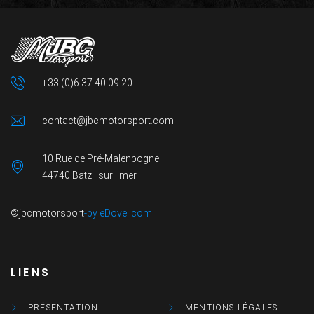
+33 (0)6 37 40 09 20
contact@jbcmotorsport.com
10 Rue de Pré-Malenpogne
44740 Batz–sur–mer
©jbcmotorsport
-by eDovel.com
LIENS
PRÉSENTATION
MENTIONS LÉGALES