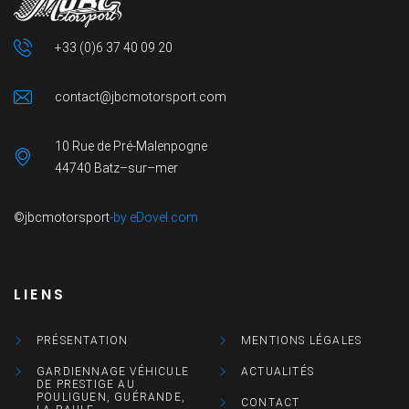
+33 (0)6 37 40 09 20
contact@jbcmotorsport.com
10 Rue de Pré-Malenpogne
44740 Batz–sur–mer
©jbcmotorsport
-by eDovel.com
LIENS
PRÉSENTATION
MENTIONS LÉGALES
GARDIENNAGE VÉHICULE
ACTUALITÉS
DE PRESTIGE AU
POULIGUEN, GUÉRANDE,
CONTACT