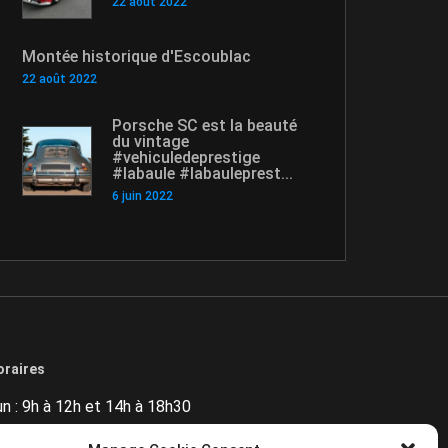
22 août 2022
Montée historique d'Escoublac
22 août 2022
Porsche SC est la beauté
du vintage
#vehiculedeprestige
#labaule #labauleprest...
6 juin 2022
oraires
un : 9h à 12h et 14h à 18h30
ar : 9h à 12h et 14h à 18h30