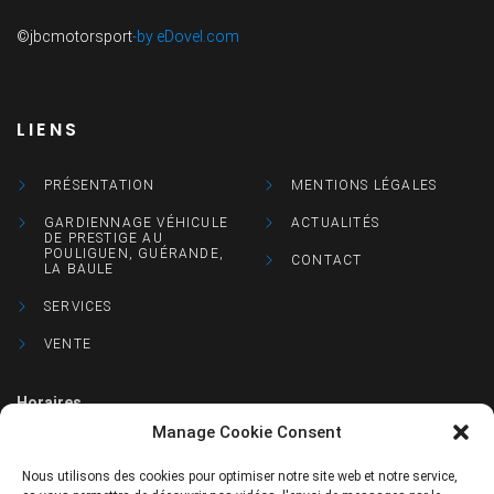
©jbcmotorsport
-by eDovel.com
LIENS
PRÉSENTATION
MENTIONS LÉGALES
GARDIENNAGE VÉHICULE
ACTUALITÉS
DE PRESTIGE AU
POULIGUEN, GUÉRANDE,
CONTACT
LA BAULE
SERVICES
VENTE
Horaires
Manage Cookie Consent
Lun : 9h à 12h et 14h à 18h30
Nous utilisons des cookies pour optimiser notre site web et notre service,
Mar : 9h à 12h et 14h à 18h30