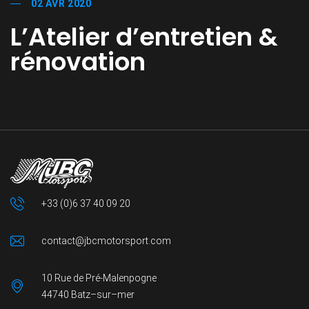
02 AVR 2020
L’Atelier d’entretien &
rénovation
+33 (0)6 37 40 09 20
contact@jbcmotorsport.com
10 Rue de Pré-Malenpogne
44740 Batz–sur–mer