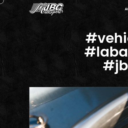
A
#vehi
#laba
#jb