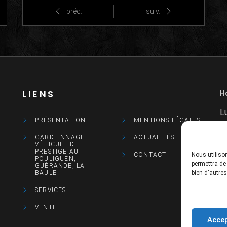
préc.
suiv.
LIENS
H
L
PRÉSENTATION
MENTIONS LÉGALES
M
GARDIENNAGE
ACTUALITÉS
VÉHICULE DE
M
PRESTIGE AU
Nous utilison
CONTACT
POULIGUEN,
permettra de
GUÉRANDE, LA
J
bien d'autres
BAULE
SERVICES
V
VENTE
S
Accep