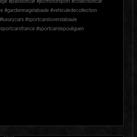
tige #passioncar #jbcmotorsport #collectioncar
ule #gardiennagelabaule #vehiculedecollection
#luxurycars #sportcarsloverslabaule
#sportcarsfrance #sportcarslepouliguen