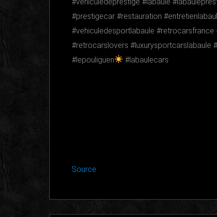
#vehiculedeprestige #labaule #labaulepres
#prestigecar #restauration #entretienlaba
#vehiculedesportlabaule #retrocarsfrance 
#retrocarslovers #luxurysportcarslabaule 
#lepouliguen
#labaulecars
Source