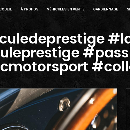
CCUEIL
À PROPOS
VÉHICULES EN VENTE
GARDIENNAGE
S
culedeprestige #l
uleprestige #pass
cmotorsport #col