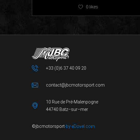
0
likes
+33 (0)6 37 40 09 20
contact@jbcmotorsport.com
10 Rue de Pré-Malenpogne
44740 Batz–sur–mer
©jbcmotorsport
-by eDovel.com