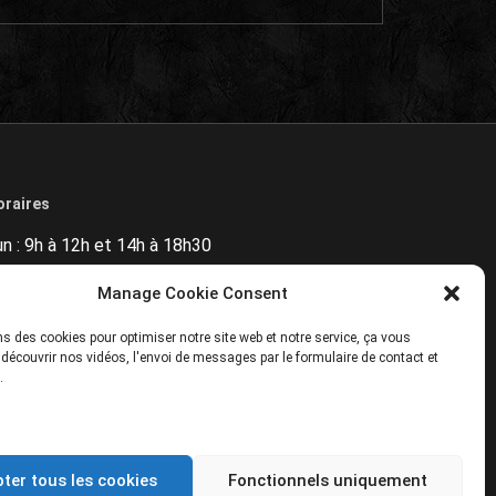
oraires
un : 9h à 12h et 14h à 18h30
ar : 9h à 12h et 14h à 18h30
Manage Cookie Consent
er : 9h à 12h et 14h à 18h30
s des cookies pour optimiser notre site web et notre service, ça vous
 découvrir nos vidéos, l'envoi de messages par le formulaire de contact et
eu : 9h à 12h et 14h à 18h30
.
en : 9h à 12h et 14h à 18h30
am : 9h à 12h et sur rendez-vous
ter tous les cookies
Fonctionnels uniquement